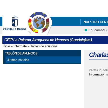
NUESTRO CEN
EducamosC
CEIP La Paloma, Azuqueca de Henares (Guadalajara)
Inicio
»
Infórmate
»
Tablón de anuncios
Se encuentra usted aquí
Charlas
TABLÓN DE ANUNCIOS
Últimas noticias
Viernes, 20 Sep
Información s