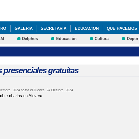
Pasar al
contenido
principal
TRO
GALERIA
SECRETARÍA
EDUCACIÓN
QUÉ HACEMOS
LM
Delphos
Educación
Cultura
Depor
 presenciales gratuitas
tiembre, 2024
hasta el
Jueves, 24 Octubre, 2024
obre charlas en Alovera